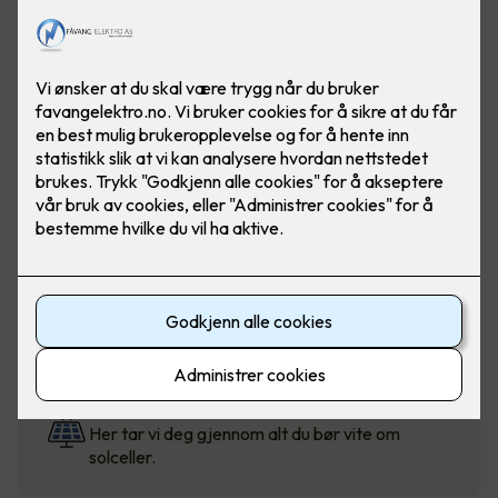
Solcellekalkulator
Beregn pris for solceller til bolig, fritidsbolig og
mindre næringsbygg.
Solcellestøtte fra Enova
Visste du at du kan få støtte når du velger
klimasmarte løsninger?
Hva er fordelene med solceller?
Her tar vi deg gjennom alt du bør vite om
solceller.