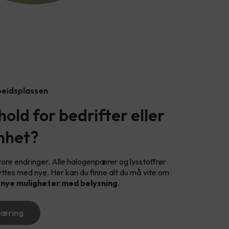
rbeidsplassen
hold for bedrifter eller
mhet?
tore endringer. Alle halogenpærer og lysstoffrør
yttes med nye. Her kan du finne alt du må vite om
l
nye muligheter med belysning
.
næring