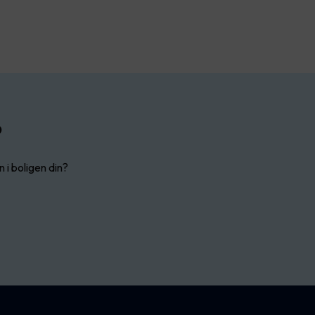
?
n i boligen din?