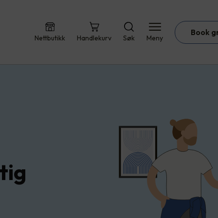
Book g
Nettbutikk
Handlekurv
Søk
Meny
tig