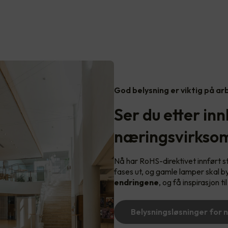
God belysning er viktig på a
Ser du etter inn
næringsvirkso
Nå har RoHS-direktivet innført s
fases ut, og gamle lamper skal b
endringene
, og få inspirasjon ti
Belysningsløsninger for 