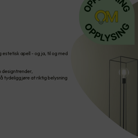
estetisk apell - og ja, til og med
m designtrender,
 tydeliggjøre at riktig belysning