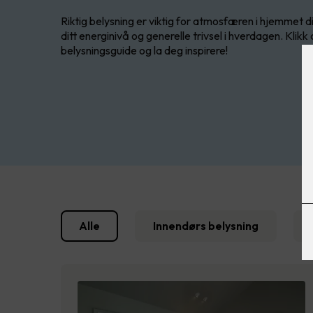
Riktig belysning er viktig for atmosfæren i hjemmet d
ditt energinivå og generelle trivsel i hverdagen. Kli
belysningsguide og la deg inspirere!
Alle
Innendørs belysning