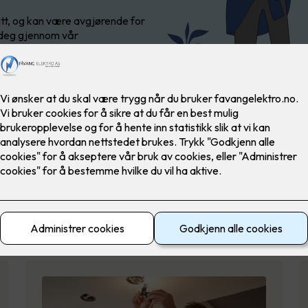
itt, og kan være avgjørende for
kk deg gjennom vår
Utendørs belysning
LED-lys